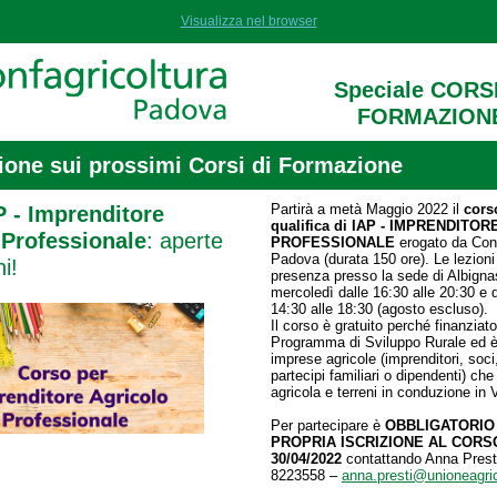
Visualizza nel browser
Speciale CORSI
FORMAZION
ione sui prossimi Corsi di Formazione
Partirà a metà Maggio 2022 il
cors
P - Imprenditore
qualifica di IAP - IMPRENDITO
 Professionale
: aperte
PROFESSIONALE
erogato da Conf
Padova (durata 150 ore). Le lezioni 
ni!
presenza presso la sede di Albigna
mercoledì dalle 16:30 alle 20:30 e d
14:30 alle 18:30 (agosto escluso).
Il corso è gratuito perché finanziato
Programma di Sviluppo Rurale ed è 
imprese agricole (imprenditori, soci, 
partecipi familiari o dipendenti) ch
agricola e terreni in conduzione in 
Per partecipare è
OBBLIGATORIO
PROPRIA ISCRIZIONE AL CORS
30/04/2022
contattando Anna Presti
8223558 –
anna.presti@unioneagrico