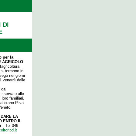
 DI
E
o per la
RE AGRICOLO
agricoltura
si terranno in
sego nei giorni
i venerdì dalle
 dal
riservato alle
loro familiari,
e abbiano P.iva
Veneto.
 DARE LA
O ENTRO IL
 – Tel 049
ltoripd.it