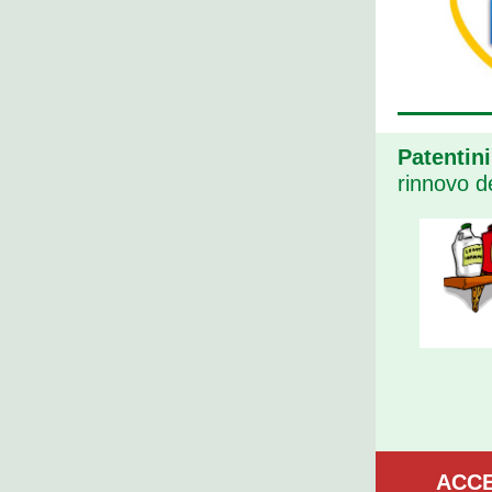
Patentini
rinnovo d
ACCE