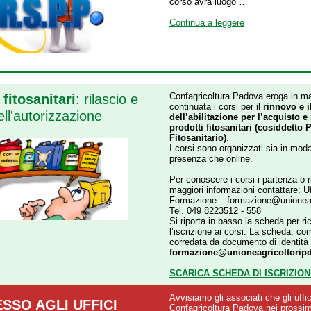
corso avrà luogo …
Continua a leggere
Confagricoltura Padova eroga in m
 fitosanitari
: rilascio e
continuata i corsi per il
rinnovo e i
ell'autorizzazione
dell’abilitazione per l’acquisto e
prodotti fitosanitari (cosiddetto 
Fitosanitario)
.
I corsi sono organizzati sia in modal
presenza che online.
Per conoscere i corsi i partenza o 
maggiori informazioni contattare:
Uf
Formazione – formazione@unioneagr
Tel. 049 8223512 - 558
Si riporta in basso la scheda per ri
l’iscrizione ai corsi. La scheda, co
corredata da documento di identità 
formazione@unioneagricoltoripd
SCARICA SCHEDA DI ISCRIZIO
Avvisiamo gli associati che gli uffic
SSO AGLI UFFICI
Confagricoltura Padova nei prossi