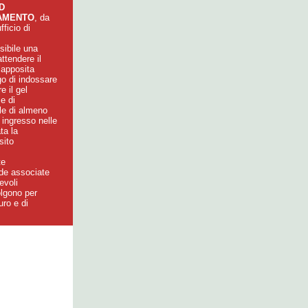
D
AMENTO
, da
ficio di
sibile una
attendere il
’apposita
igo di indossare
e il gel
e di
le di almeno
 ingresso nelle
ta la
sito
te
de associate
evoli
olgono per
uro e di