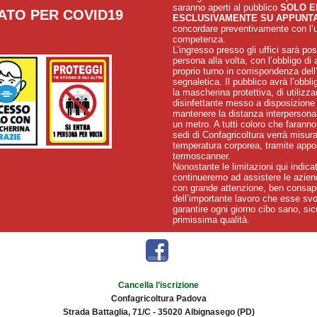
saranno aperti al pubblico
SOLO E
TATO PER COVID19
ESCLUSIVAMENTE SU APPUNT
concordare preventivamente con l’uf
competenza.
L’ingresso presso gli uffici sarà pos
persona alla volta, con l’obbligo di 
proprio turno in corrispondenza dell
segnaletica. Il pubblico avrà l’obbl
la mascherina protettiva, di utilizzar
disinfettante messo a disposizione 
mantenere la distanza interpersona
un metro. A tutti coloro che faranno
sedi di Confagricoltura verrà misura
temperatura corporea, tramite appo
termoscanner.
Nonostante le limitazioni qui indica
continueremo ad assistere le azien
con grande attenzione, ben consap
dell’importante lavoro che esse sv
garantire ogni giorno cibo sano, sic
primissima qualità.
Cancella l’iscrizione
Confagricoltura Padova
Strada Battaglia, 71/C - 35020 Albignasego (PD)