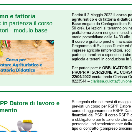
Partirà il 2 Maggio 2022 il
corso pe
mo e fattoria
agrituristico e di fattoria didatti
a:
in partenza il corso
Base
erogato da Confagricoltura P
50 ore). Le lezioni si terranno onlin
tori - modulo base
piattaforma Zoom nei giorni lunedi 
orario pomeridiano dalle 14.30 alle 
Il corso è gratuito perché finanziato
Programma di Sviluppo Rurale ed è 
imprese agricole (imprenditori, soci, 
partecipi familiari o dipendenti) ch
agricola e terreni in conduzione in 
Per partecipare è
OBBLIGATORIO
PROPRIA ISCRIZIONE AL CORS
22/04/2022
contattando Clarissa Gu
8223544 –
clarissa.gulotta@unionea
Si segnala che nei mesi di maggio
P Datore di lavoro e
previsti un corso per RSPP Datore 
amento
corso di aggiornamento RSPP Dator
finanziati dal PSR. Il corso RSPP d
è obbligatorio per le aziende che 
personale, indipendentemente dalla
tipo di contratto (compreso tirocinio