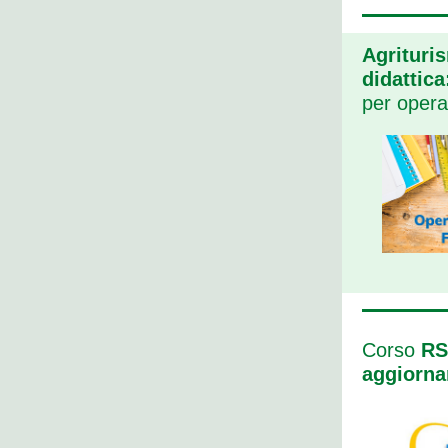
Agrituris
didattic
per opera
Corso
RSP
aggiorn