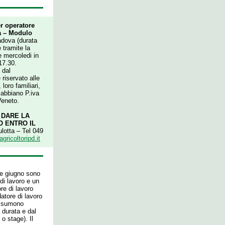
r operatore
ca – Modulo
adova (durata
e tramite la
e mercoledi in
17.30.
 dal
riservato alle
loro familiari,
e abbiano P.iva
Veneto.
 DARE LA
O ENTRO IL
lotta – Tel 049
gricoltoripd.it
 e giugno sono
di lavoro e un
e di lavoro
atore di lavoro
assumono
 durata e dal
 o stage). Il