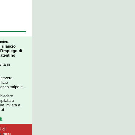
aniera
l rilascio
 l’impiego di
Patentino
ità in
ricevere
ficio
icoltoripd.it –
chiedere
mpilata e
va inviata a
.it
NE
i di
mi mesi