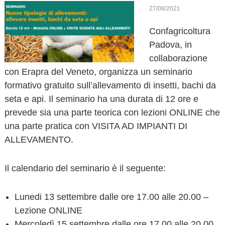
o
27/08/2021
v
Confagricoltura
a
Padova, in
collaborazione
con Erapra del Veneto, organizza un seminario
formativo gratuito sull’allevamento di insetti, bachi da
seta e api. Il seminario ha una durata di 12 ore e
prevede sia una parte teorica con lezioni ONLINE che
una parte pratica con VISITA AD IMPIANTI DI
ALLEVAMENTO.
Il calendario del seminario è il seguente:
Lunedi 13 settembre dalle ore 17.00 alle 20.00 –
Lezione ONLINE
Mercoledì 15 settembre dalle ore 17.00 alle 20.00