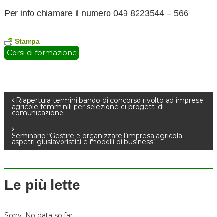
Per info chiamare il numero 049 8223544 – 566
Stampa
Corsi di formazione
N
Riapertura termini bando di concorso rivolto ad imprese
agricole femminili per selezione di progetti di
comunicazione
a
Seminario “Gestire e organizzare l’impresa agricola:
v
aspetti giuslavoristici e modelli di business”
i
Le più lette
g
a
Sorry. No data so far.