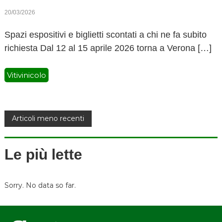
20/03/2026
Spazi espositivi e biglietti scontati a chi ne fa subito
richiesta Dal 12 al 15 aprile 2026 torna a Verona […]
Vitivinicolo
N
Articoli meno recenti
a
Le più lette
v
i
Sorry. No data so far.
g