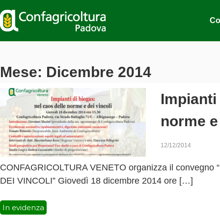
C
S
a
o
Co
l
n
t
f
a
a
a
g
l
Mese:
Dicembre 2014
r
c
i
o
Impianti
n
c
t
o
norme e 
e
l
n
t
u
u
12/12/2014
t
r
o
CONFAGRICOLTURA VENETO organizza il convegno 
a
DEI VINCOLI” Giovedì 18 dicembre 2014 ore […]
P
a
d
In evidenza
o