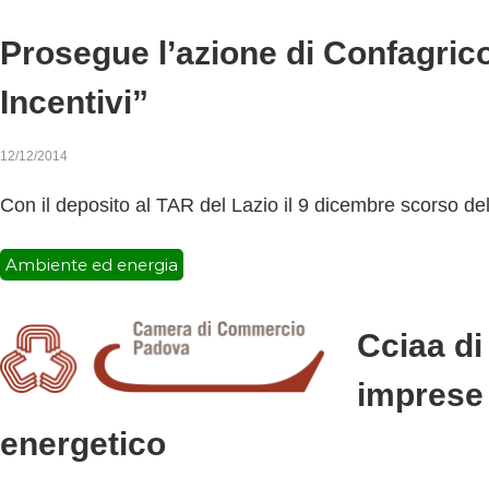
v
a
Prosegue l’azione di Confagric
Incentivi”
12/12/2014
Con il deposito al TAR del Lazio il 9 dicembre scorso del
Ambiente ed energia
Cciaa di
imprese 
energetico