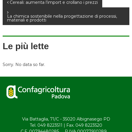
N
Cereali: aumenta l’import e crollano i prezzi
a
La chimica sostenibile nella progettazione di processi,
materiali e prodotti
v
i
Le più lette
g
Sorry. No data so far.
a
z
i
o
Via Battaglia, 71/C - 35020 Albignasego PD
n
Tel. 049 8223511 | Fax. 049 8223520
C.F. 00794480285 P.IVA 00077910289