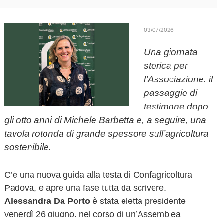
o
v
a
03/07/2026
Una giornata
storica per
l’Associazione: il
passaggio di
testimone dopo
gli otto anni di Michele Barbetta e, a seguire, una
tavola rotonda di grande spessore sull’agricoltura
sostenibile.
C’è una nuova guida alla testa di Confagricoltura
Padova, e apre una fase tutta da scrivere.
Alessandra Da Porto
è stata eletta presidente
venerdì 26 giugno, nel corso di un’Assemblea