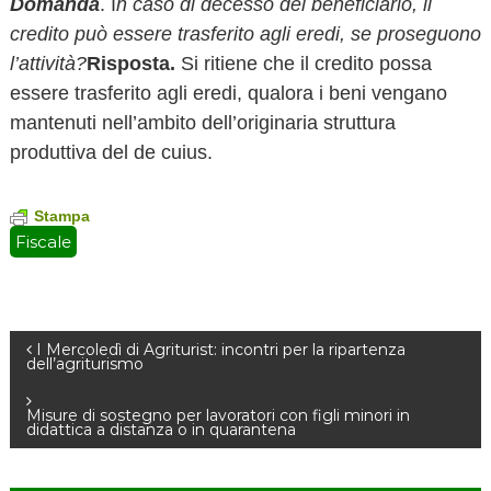
Domanda
. I
n caso di decesso del beneficiario, il
credito può essere trasferito agli eredi, se proseguono
l’attività?
Risposta.
Si ritiene che il credito possa
essere trasferito agli eredi, qualora i beni vengano
mantenuti nell’ambito dell’originaria struttura
produttiva del de cuius.
Stampa
Fiscale
N
I Mercoledì di Agriturist: incontri per la ripartenza
dell’agriturismo
a
Misure di sostegno per lavoratori con figli minori in
didattica a distanza o in quarantena
v