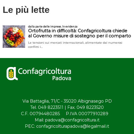
i
Le più lette
g
a
z
i
o
n
e
Via Battaglia, 71/C - 35020 Albignasego PD
Tel. 049 8223511 | Fax. 049 8223520
a
C.F. 00794480285 P.IVA 00077910289
Mail: padova@confagricoltura.it
r
PEC: confagricolturapadova@legalmail.it