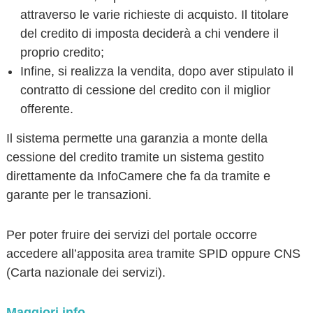
attraverso le varie richieste di acquisto. Il titolare
del credito di imposta deciderà a chi vendere il
proprio credito;
Infine, si realizza la vendita, dopo aver stipulato il
contratto di cessione del credito con il miglior
offerente.
Il sistema permette una garanzia a monte della
cessione del credito tramite un sistema gestito
direttamente da InfoCamere che fa da tramite e
garante per le transazioni.
Per poter fruire dei servizi del portale occorre
accedere all’apposita area tramite SPID oppure CNS
(Carta nazionale dei servizi).
Maggiori info