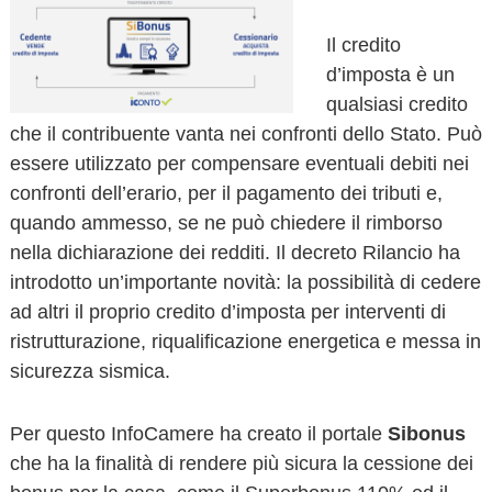
o
v
Il credito
a
d’imposta è un
qualsiasi credito
che il contribuente vanta nei confronti dello Stato. Può
essere utilizzato per compensare eventuali debiti nei
confronti dell’erario, per il pagamento dei tributi e,
quando ammesso, se ne può chiedere il rimborso
nella dichiarazione dei redditi. Il decreto Rilancio ha
introdotto un’importante novità: la possibilità di cedere
ad altri il proprio credito d’imposta per interventi di
ristrutturazione, riqualificazione energetica e messa in
sicurezza sismica.
Per questo InfoCamere ha creato il portale
Sibonus
che ha la finalità di rendere più sicura la cessione dei