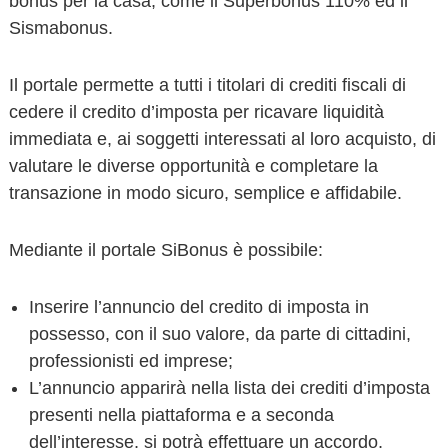
bonus per la casa, come il Superbonus 110% ed il
Sismabonus.
Il portale permette a tutti i titolari di crediti fiscali di
cedere il credito d’imposta per ricavare liquidità
immediata e, ai soggetti interessati al loro acquisto, di
valutare le diverse opportunità e completare la
transazione in modo sicuro, semplice e affidabile.
Mediante il portale SiBonus è possibile:
Inserire l’annuncio del credito di imposta in
possesso, con il suo valore, da parte di cittadini,
professionisti ed imprese;
L’annuncio apparirà nella lista dei crediti d’imposta
presenti nella piattaforma e a seconda
dell’interesse, si potrà effettuare un accordo,