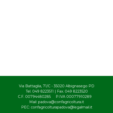
Via Battaglia, 71/C - 35020 Albignasego PD
Tel. 049 8223511 | Fax. 049 8223520
C.F. 00794480285 P.IVA 00077910289
Mail: padova@confagricoltura.it
PEC: confagricolturapadova@legalmail.it