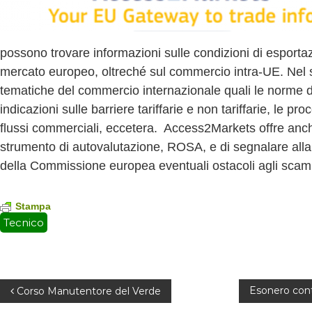
v
a
possono trovare informazioni sulle condizioni di esportaz
mercato europeo, oltreché sul commercio intra-UE. Nel si
tematiche del commercio internazionale quali le norme di 
indicazioni sulle barriere tariffarie e non tariffarie, le p
flussi commerciali, eccetera. Access2Markets offre anche 
strumento di autovalutazione, ROSA, e di segnalare a
della Commissione europea eventuali ostacoli agli scambi
Stampa
Tecnico
N
Esonero cont
Corso Manutentore del Verde