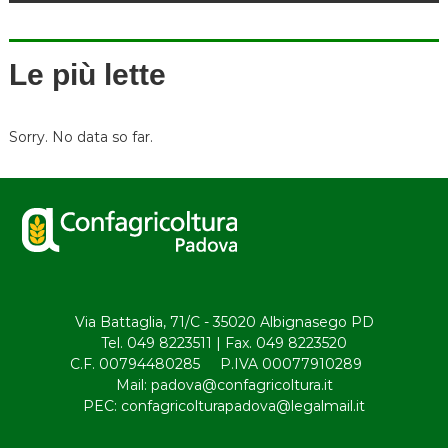
v
i
Le più lette
g
a
Sorry. No data so far.
z
i
o
n
Via Battaglia, 71/C - 35020 Albignasego PD
Tel. 049 8223511 | Fax. 049 8223520
e
C.F. 00794480285 P.IVA 00077910289
Mail: padova@confagricoltura.it
a
PEC: confagricolturapadova@legalmail.it