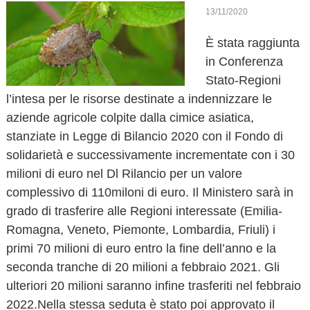
o
13/11/2020
v
È stata raggiunta
a
in Conferenza
Stato-Regioni
l’intesa per le risorse destinate a indennizzare le
aziende agricole colpite dalla cimice asiatica,
stanziate in Legge di Bilancio 2020 con il Fondo di
solidarietà e successivamente incrementate con i 30
milioni di euro nel Dl Rilancio per un valore
complessivo di 110miloni di euro. Il Ministero sarà in
grado di trasferire alle Regioni interessate (Emilia-
Romagna, Veneto, Piemonte, Lombardia, Friuli) i
primi 70 milioni di euro entro la fine dell’anno e la
seconda tranche di 20 milioni a febbraio 2021. Gli
ulteriori 20 milioni saranno infine trasferiti nel febbraio
2022.Nella stessa seduta è stato poi approvato il