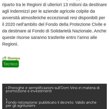
riparto tra le Regioni di ulteriori 13 milioni da destinare
agli indennizzi per le aziende agricole colpite da
avversità atmosferiche eccezionali resi disponibili per
il 2020 nell’ambito del Fondo della Protezione Civile e
da destinare al Fondo di Solidarietà Nazionale. Anche
queste risorse saranno trasferite entro l’anno alle
Regioni.
Stampa
Tecnico
N
Proroghe e semplificazioni sull’Ocm Vino in materia di
promozione e investimenti
a
Fondo ristorazione: pubblicato il decreto. Valido anche
per gli agriturismi