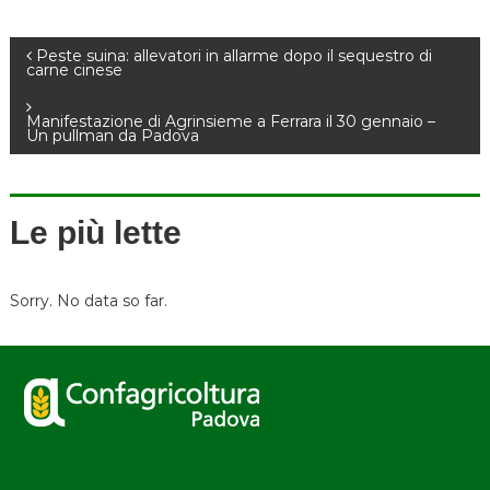
N
Peste suina: allevatori in allarme dopo il sequestro di
carne cinese
a
Manifestazione di Agrinsieme a Ferrara il 30 gennaio –
Un pullman da Padova
v
i
Le più lette
g
a
Sorry. No data so far.
z
i
o