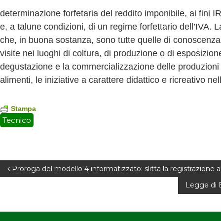
v
determinazione forfetaria del reddito imponibile, ai fini I
a
e, a talune condizioni, di un regime forfettario dell’IVA. L
che, in buona sostanza, sono tutte quelle di conoscenza d
visite nei luoghi di coltura, di produzione o di esposizione 
degustazione e la commercializzazione delle produzioni a
alimenti, le iniziative a carattere didattico e ricreativo n
Stampa
Tecnico
N
Proroga del modello 4 informatizzato: slitta la registrazione 
Legge di B
a
v