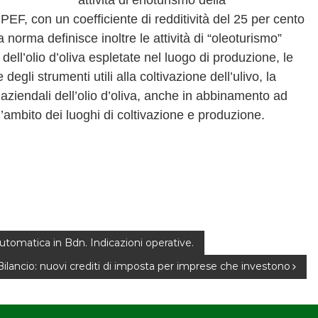
attività di enoturismo della
RPEF, con un coefficiente di redditività del 25 per cento
a norma definisce inoltre le attività di “oleoturismo”
ell’olio d’oliva espletate nel luogo di produzione, le
degli strumenti utili alla coltivazione dell’ulivo, la
ziendali dell’olio d’oliva, anche in abbinamento ad
ell’ambito dei luoghi di coltivazione e produzione.
automatica in Bdn. Indicazioni operative.
ilancio: nuovi crediti di imposta per imprese che investono