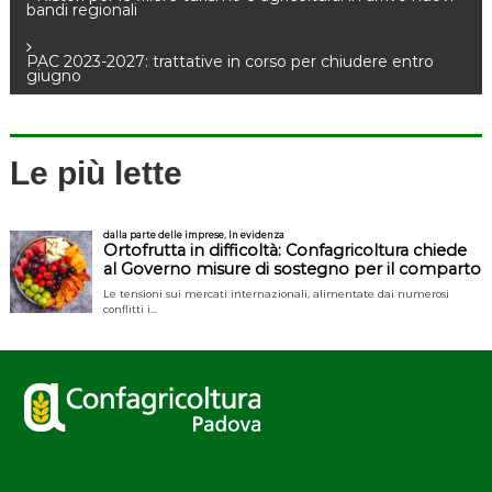
N
bandi regionali
a
PAC 2023-2027: trattative in corso per chiudere entro
giugno
v
i
Le più lette
g
a
z
i
o
n