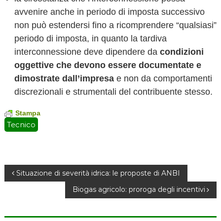
avvenire anche in periodo di imposta successivo
non può estendersi fino a ricomprendere “qualsiasi”
periodo di imposta, in quanto la tardiva
interconnessione deve dipendere da
condizioni
oggettive che devono essere documentate e
dimostrate dall’impresa
e non da comportamenti
discrezionali e strumentali del contribuente stesso.
Stampa
Tecnico
N
Situazione di severità idrica: le proposte di ANBI
Biogas agricolo: proroga degli incentivi
a
v