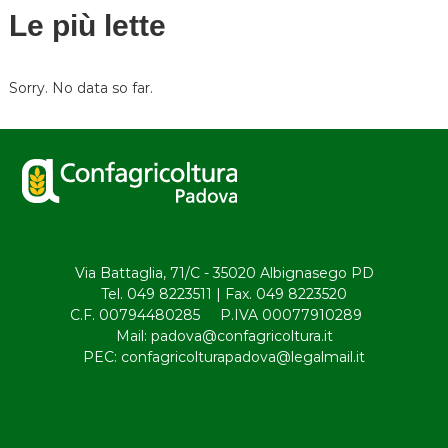
Le più lette
i
g
Sorry. No data so far.
a
z
i
o
Via Battaglia, 71/C - 35020 Albignasego PD
Tel. 049 8223511 | Fax. 049 8223520
n
C.F. 00794480285 P.IVA 00077910289
Mail: padova@confagricoltura.it
e
PEC: confagricolturapadova@legalmail.it
a
r