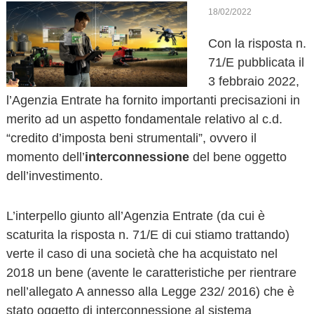
o
18/02/2022
v
Con la risposta n.
a
71/E pubblicata il
3 febbraio 2022,
l’Agenzia Entrate ha fornito importanti precisazioni in
merito ad un aspetto fondamentale relativo al c.d.
“credito d’imposta beni strumentali”, ovvero il
momento dell’
interconnessione
del bene oggetto
dell’investimento.
L’interpello giunto all’Agenzia Entrate (da cui è
scaturita la risposta n. 71/E di cui stiamo trattando)
verte il caso di una società che ha acquistato nel
2018 un bene (avente le caratteristiche per rientrare
nell’allegato A annesso alla Legge 232/ 2016) che è
stato oggetto di interconnessione al sistema