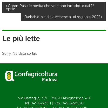
N
Green Pass: le novità che verranno introdotte dal 1°
Aprile
a
Barbabietola da zucchero: aiuti regionali 2022
v
Le più lette
i
g
Sorry. No data so far.
a
z
i
o
Via Battaglia, 71/C - 35020 Albignasego PD
n
Tel. 049 8223511 | Fax. 049 8223520