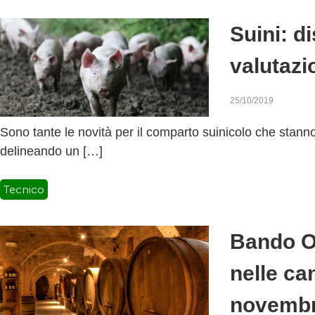
v
a
Suini: d
valutazi
25/10/2019
Sono tante le novità per il comparto suinicolo che stann
delineando un […]
Tecnico
Bando O
nelle ca
novemb