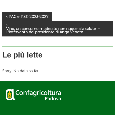
N
PAC e PSR 2023-2027
a
Vino, un consumo moderato non nuoce alla salute –
L’intervento del presidente di Anga Veneto
v
i
Le più lette
g
Sorry. No data so far.
a
z
i
o