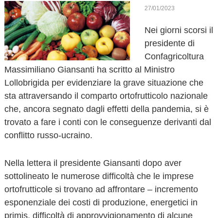
o
27/01/2023
v
Nei giorni scorsi il
a
presidente di
Confagricoltura
Massimiliano Giansanti ha scritto al Ministro
Lollobrigida per evidenziare la grave situazione che
sta attraversando il comparto ortofrutticolo nazionale
che, ancora segnato dagli effetti della pandemia, si è
trovato a fare i conti con le conseguenze derivanti dal
conflitto russo-ucraino.
Nella lettera il presidente Giansanti dopo aver
sottolineato le numerose difficoltà che le imprese
ortofrutticole si trovano ad affrontare – incremento
esponenziale dei costi di produzione, energetici in
primis, difficoltà di approvvigionamento di alcune