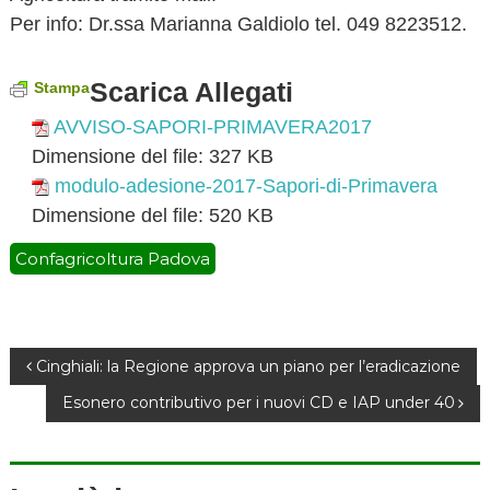
Per info: Dr.ssa Marianna Galdiolo tel. 049 8223512.
Scarica Allegati
Stampa
AVVISO-SAPORI-PRIMAVERA2017
Dimensione del file:
327 KB
modulo-adesione-2017-Sapori-di-Primavera
Dimensione del file:
520 KB
Confagricoltura Padova
N
Cinghiali: la Regione approva un piano per l’eradicazione
Esonero contributivo per i nuovi CD e IAP under 40
a
v