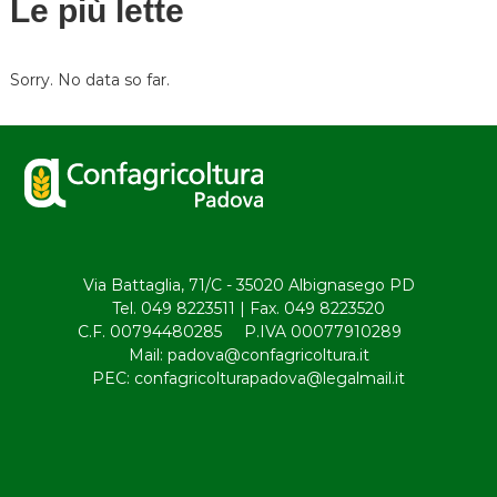
Le più lette
i
g
Sorry. No data so far.
a
z
i
o
Via Battaglia, 71/C - 35020 Albignasego PD
Tel. 049 8223511 | Fax. 049 8223520
n
C.F. 00794480285 P.IVA 00077910289
Mail: padova@confagricoltura.it
e
PEC: confagricolturapadova@legalmail.it
a
r