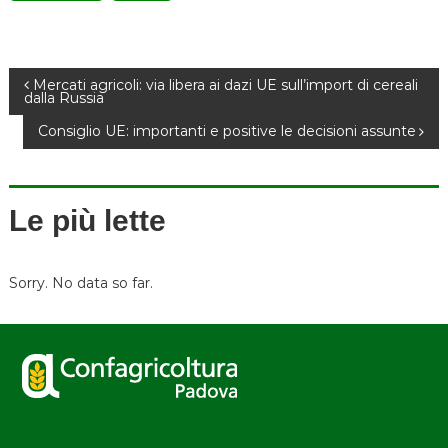
N
Mercati agricoli: via libera ai dazi UE sull’import di cereali
dalla Russia
a
Consiglio UE: importanti e positive le decisioni assunte
v
Le più lette
i
g
Sorry. No data so far.
a
z
i