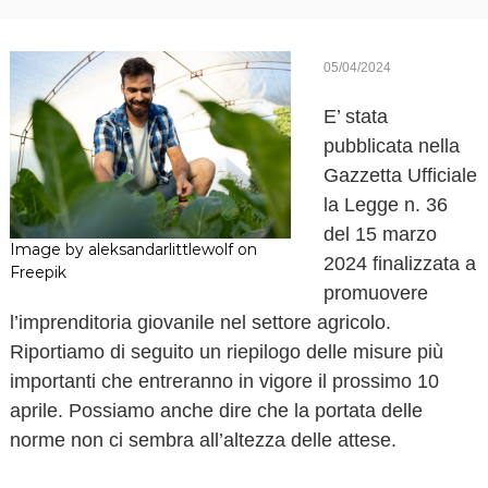
o
v
a
05/04/2024
E’ stata
pubblicata nella
Gazzetta Ufficiale
la Legge n. 36
del 15 marzo
Image by aleksandarlittlewolf on
2024 finalizzata a
Freepik
promuovere
l’imprenditoria giovanile nel settore agricolo.
Riportiamo di seguito un riepilogo delle misure più
importanti che entreranno in vigore il prossimo 10
aprile. Possiamo anche dire che la portata delle
norme non ci sembra all’altezza delle attese.