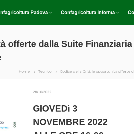
nfagricoltura Padova
Confagricoltura informa
Co
tà offerte dalla Suite Finanziari
e
Home
Tecnico
Codice della Crisi: le opportunità offerte 
28/10/2022
GIOVEDì 3
NOVEMBRE 2022