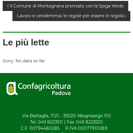
N
Il Comune di Montagnana premiato con la Spiga Verde
Lavoro e vendemmia: le regole per essere in regola
a
v
Le più lette
i
g
Sorry. No data so far.
a
z
i
o
Via Battaglia, 71/C - 35020 Albignasego PD
Tel. 049 8223511 | Fax. 049 8223520
n
C.F. 00794480285 P.IVA 00077910289