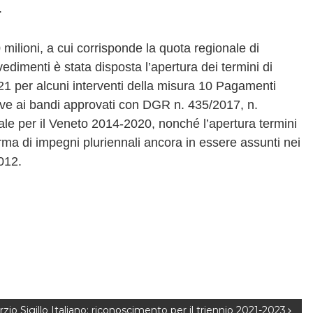
.
ilioni, a cui corrisponde la quota regionale di
vedimenti è stata disposta l’apertura dei termini di
1 per alcuni interventi della misura 10 Pagamenti
tive ai bandi approvati con DGR n. 435/2017, n.
e per il Veneto 2014-2020, nonché l’apertura termini
a di impegni pluriennali ancora in essere assunti nei
012.
zio Sigillo Italiano: riconoscimento per il triennio 2021-2023