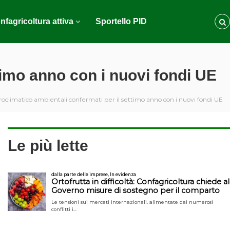
nfagricoltura attiva
Sportello PID
timo anno con i nuovi fondi UE
climatico ambientali confermati per il settimo anno con i nuovi fondi UE
Le più lette