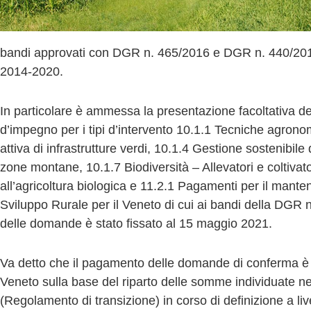
v
a
bandi approvati con DGR n. 465/2016 e DGR n. 440/201
2014-2020.
In particolare è ammessa la presentazione facoltativa d
d’impegno per i tipi d’intervento 10.1.1 Tecniche agrono
attiva di infrastrutture verdi, 10.1.4 Gestione sostenibile d
zone montane, 10.1.7 Biodiversità – Allevatori e coltivat
all’agricoltura biologica e 11.2.1 Pagamenti per il mant
Sviluppo Rurale per il Veneto di cui ai bandi della DGR n
delle domande è stato fissato al 15 maggio 2021.
Va detto che il pagamento delle domande di conferma è 
Veneto sulla base del riparto delle somme individuate n
(Regolamento di transizione) in corso di definizione a li