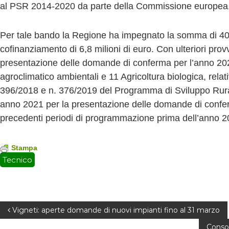
al PSR 2014-2020 da parte della Commissione europea
Per tale bando la Regione ha impegnato la somma di 40 m
cofinanziamento di 6,8 milioni di euro. Con ulteriori prov
presentazione delle domande di conferma per l’anno 202
agroclimatico ambientali e 11 Agricoltura biologica, rela
396/2018 e n. 376/2019 del Programma di Sviluppo Rural
anno 2021 per la presentazione delle domande di conferm
precedenti periodi di programmazione prima dell’anno 2
Stampa
Tecnico
N
Vigneti: aperte domande di nuovi impianti fino al 31 marzo
Consor