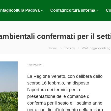
nfagricoltura Padova
Confagricoltura informa
Co
mbientali confermati per il set
Home
Tecnico
PSR: pagamenti agro
19/02/2021
La Regione Veneto, con delibera dello
scorso 16 febbraio, ha disposto
l’apertura dei termini per la
presentazione delle domande di
conferma per il sesto e il settimo anno
per alcuni tipi d’intervento della misura