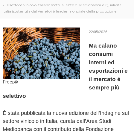
o
Il settore vinicolo italiano sotto la lente di Mediobanca e Qualivita.
v
Italia (sostenuta dal Veneto) è leader mondiale della produzione
a
22/05/2026
Ma calano
consumi
interni ed
esportazioni e
il mercato è
Freepik
sempre più
selettivo
È stata pubblicata la nuova edizione dell’Indagine sul
settore vinicolo in Italia, curata dall’Area Studi
Mediobanca con il contributo della Fondazione