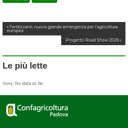
N
Fertilizzanti, nuova grande emergenza per l’agricoltura
europea
a
Progetto Road Show 2026
v
Le più lette
i
g
Sorry. No data so far.
a
z
i