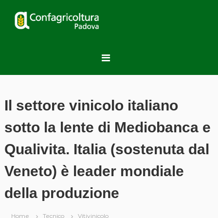
S
a
C
l
o
t
n
a
f
a
a
l
g
c
r
o
n
i
Il settore vinicolo italiano
t
c
e
o
sotto la lente di Mediobanca e
n
l
u
t
Qualivita. Italia (sostenuta dal
t
u
o
r
Veneto) è leader mondiale
a
della produzione
P
a
d
Home
Tecnico
Vitivinicolo