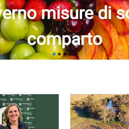
randine nello ste
cole non possono