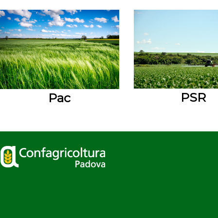
PSR
Pac