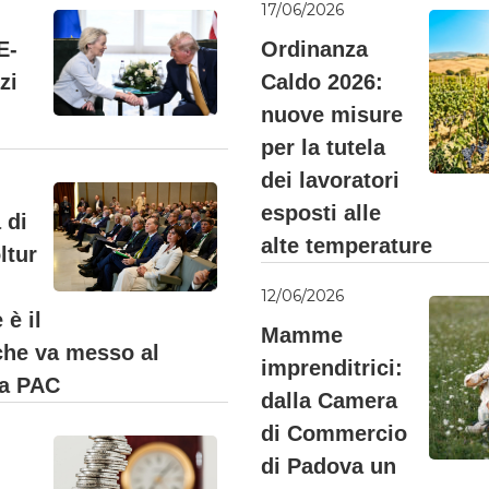
17/06/2026
E-
Ordinanza
zi
Caldo 2026:
nuove misure
per la tutela
dei lavoratori
esposti alle
 di
alte temperature
ltur
12/06/2026
è il
Mamme
he va messo al
imprenditrici:
la PAC
dalla Camera
di Commercio
di Padova un