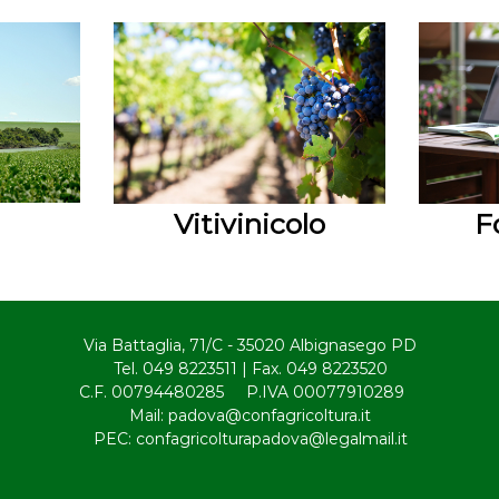
Vitivinicolo
F
Via Battaglia, 71/C - 35020 Albignasego PD
Tel. 049 8223511 | Fax. 049 8223520
C.F. 00794480285 P.IVA 00077910289
Mail: padova@confagricoltura.it
PEC: confagricolturapadova@legalmail.it