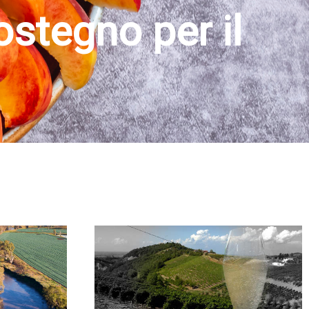
sso mese: le
 restare sole