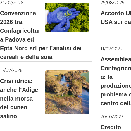
24/07/2026
29/08/2025
Convenzione
Accordo U
2026 tra
USA sui da
Confagricoltur
a Padova ed
Epta Nord srl per l’analisi dei
11/07/2025
cereali e della soia
Assemblea
Confagrico
17/07/2026
a: la
Crisi idrica:
produzione 
anche l’Adige
problema c
nella morsa
centro del
del cuneo
salino
20/10/2023
Credito